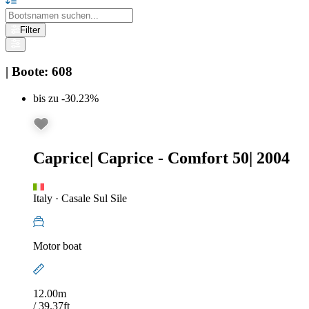
Filter
|
Boote
:
608
bis zu -30.23%
Caprice
|
Caprice - Comfort 50
|
2004
Italy
·
Casale Sul Sile
Motor boat
12.00m
/ 39.37ft