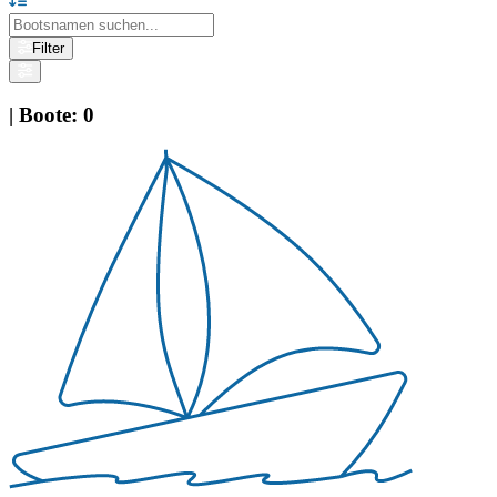
Filter
|
Boote
:
0