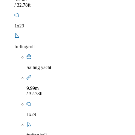
/ 32.78ft
1x29
furling/roll
Sailing yacht
9.99m
/ 32.78ft
1x29