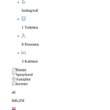
furling/roll
1 Toiletten
8 Personen
3 Kabinen
Bimini
Sprayhood
Autopilot
Inverter
ab
846,45
€