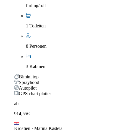
furling/roll
1 Toiletten
8 Personen
3 Kabinen
Bimini top
Sprayhood
Autopilot
GPS chart plotter
ab
914,55
€
Kroatien
·
Marina Kastela