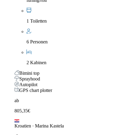
furling/roll
1 Toiletten
6 Personen
2 Kabinen
Bimini top
Sprayhood
Autopilot
GPS chart plotter
ab
805,35
€
Kroatien
·
Marina Kastela