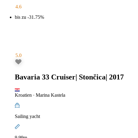
4.6
bis zu -31.75%
5.0
Bavaria 33 Cruiser
|
Stončica
|
2017
Kroatien
·
Marina Kastela
Sailing yacht
9.99m