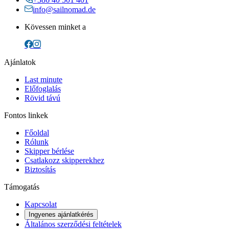
info@sailnomad.de
Kövessen minket a
Ajánlatok
Last minute
Előfoglalás
Rövid távú
Fontos linkek
Főoldal
Rólunk
Skipper bérlése
Csatlakozz skipperekhez
Biztosítás
Támogatás
Kapcsolat
Ingyenes ajánlatkérés
Általános szerződési feltételek