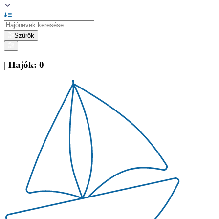
Szűrők
|
Hajók
:
0