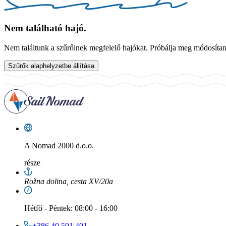
Nem található hajó.
Nem találtunk a szűrőinek megfelelő hajókat. Próbálja meg módosítani 
Szűrők alaphelyzetbe állítása
A Nomad 2000 d.o.o.
része
Rožna dolina, cesta XV/20a
Hétfő
-
Péntek
: 08:00 - 16:00
+386 40 501 401