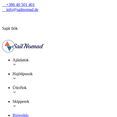
+386 40 501 401
info@sailnomad.de
Saját fiók
Ajánlatok
Hajótípusok
Úticélok
Skipperek
Biztosítás