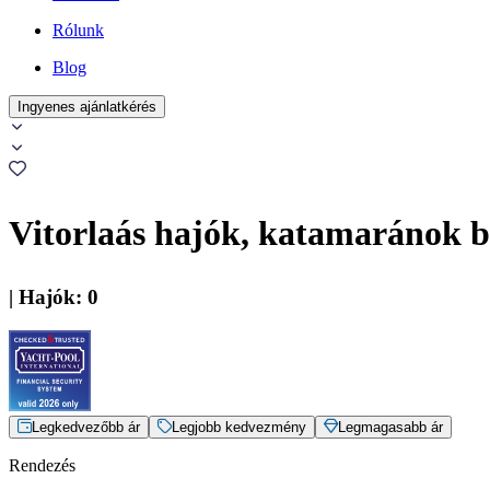
Rólunk
Blog
Ingyenes ajánlatkérés
Vitorlaás hajók, katamaránok 
|
Hajók
:
0
Legkedvezőbb ár
Legjobb kedvezmény
Legmagasabb ár
Rendezés