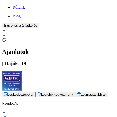
Rólunk
Blog
Ingyenes ajánlatkérés
Ajánlatok
|
Hajók
:
39
Legkedvezőbb ár
Legjobb kedvezmény
Legmagasabb ár
Rendezés