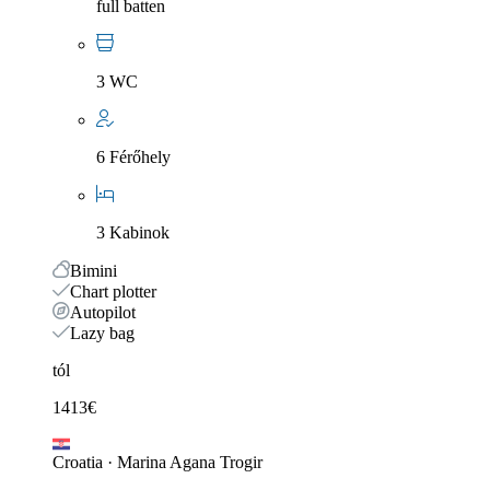
full batten
3 WC
6 Férőhely
3 Kabinok
Bimini
Chart plotter
Autopilot
Lazy bag
tól
1413
€
Croatia
·
Marina Agana Trogir