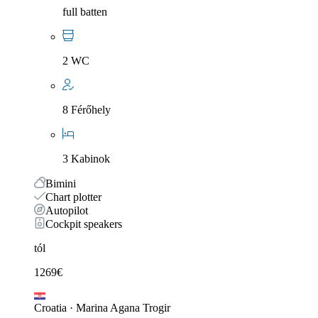
full batten
2 WC
8 Férőhely
3 Kabinok
Bimini
Chart plotter
Autopilot
Cockpit speakers
tól
1269
€
Croatia
·
Marina Agana Trogir