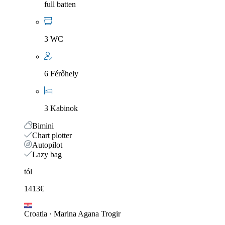
full batten
3 WC
6 Férőhely
3 Kabinok
Bimini
Chart plotter
Autopilot
Lazy bag
tól
1413
€
Croatia
·
Marina Agana Trogir