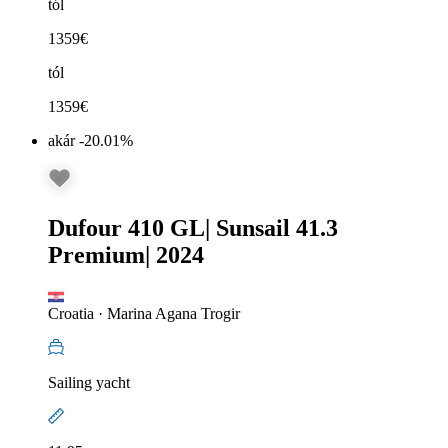
tól
1359
€
tól
1359
€
akár -20.01%
Dufour 410 GL
|
Sunsail 41.3
Premium
|
2024
Croatia
·
Marina Agana Trogir
Sailing yacht