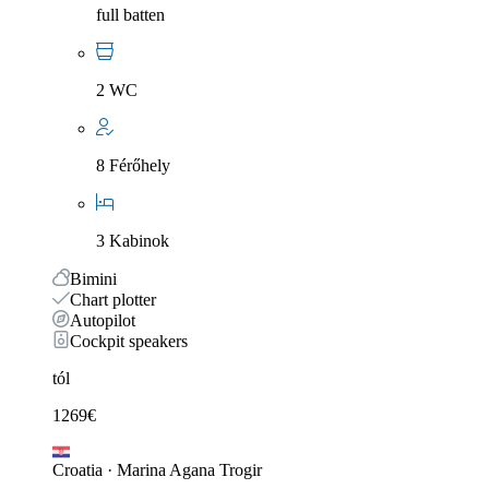
full batten
2 WC
8 Férőhely
3 Kabinok
Bimini
Chart plotter
Autopilot
Cockpit speakers
tól
1269
€
Croatia
·
Marina Agana Trogir