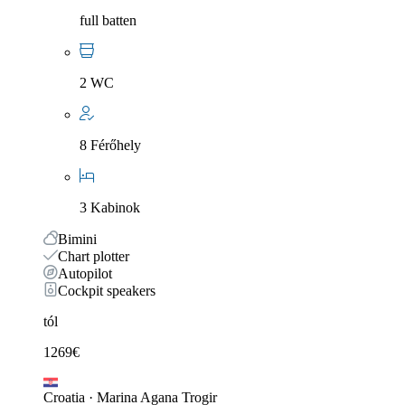
full batten
2 WC
8 Férőhely
3 Kabinok
Bimini
Chart plotter
Autopilot
Cockpit speakers
tól
1269
€
Croatia
·
Marina Agana Trogir