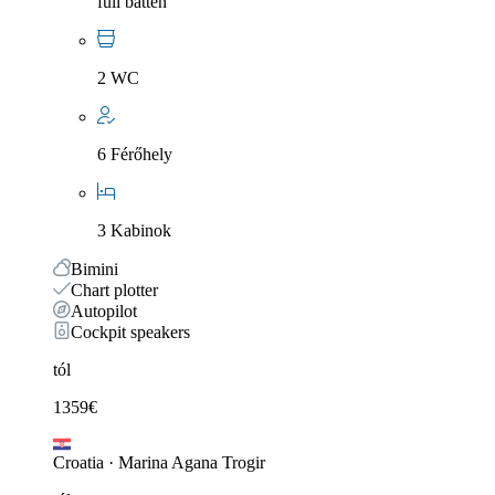
full batten
2 WC
6 Férőhely
3 Kabinok
Bimini
Chart plotter
Autopilot
Cockpit speakers
tól
1359
€
Croatia
·
Marina Agana Trogir