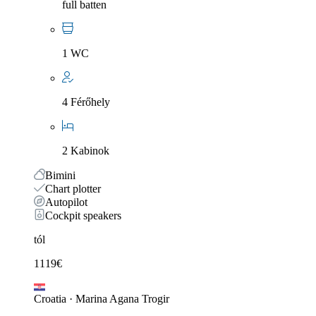
full batten
1 WC
4 Férőhely
2 Kabinok
Bimini
Chart plotter
Autopilot
Cockpit speakers
tól
1119
€
Croatia
·
Marina Agana Trogir