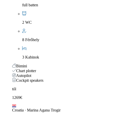
full batten
2 WC
8 Férőhely
3 Kabinok
Bimini
Chart plotter
Autopilot
Cockpit speakers
tól
1269
€
Croatia
·
Marina Agana Trogir