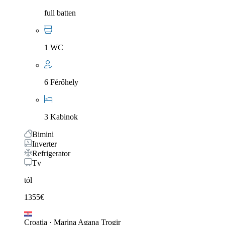
full batten
1 WC
6 Férőhely
3 Kabinok
Bimini
Inverter
Refrigerator
Tv
tól
1355
€
Croatia
·
Marina Agana Trogir