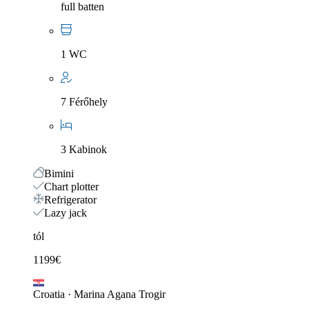
full batten
1 WC
7 Férőhely
3 Kabinok
Bimini
Chart plotter
Refrigerator
Lazy jack
tól
1199
€
Croatia
·
Marina Agana Trogir