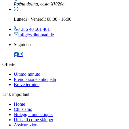
Rožna dolina, cesta XV/20a
Lunedì
-
Venerdì
: 08:00 - 16:00
+386 40 501 401
info@sailnomad.de
Seguici su
Offerte
Ultimo minuto
Prenotazione anticipata
Breve termine
Link importanti
Home
Chi siamo
Noleggia uno skipper
Unisciti come skipper
Assicurazione