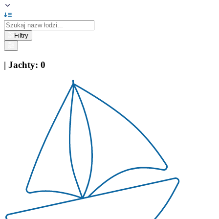
Filtry
|
Jachty
:
0