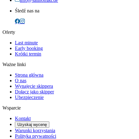
info@sailnomad.de
Śledź nas na
Oferty
Last minute
Early booking
Krótki termin
Ważne linki
Strona główna
O nas
Wynajęcie skippera
Dołącz jako skipper
Ubezpieczenie
Wsparcie
Kontakt
Uzyskaj wycenę
Warunki korzystania
Polityka prywatności