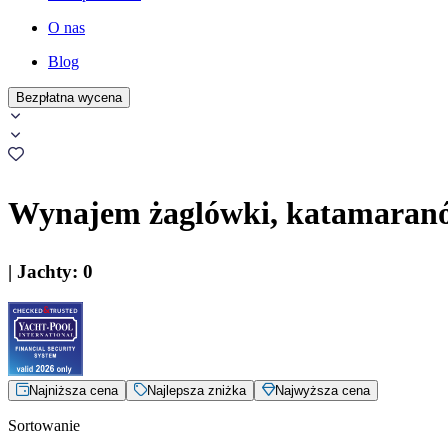
O nas
Blog
Bezpłatna wycena
Wynajem żaglówki, katamaranów
|
Jachty
:
0
Najniższa cena
Najlepsza zniżka
Najwyższa cena
Sortowanie