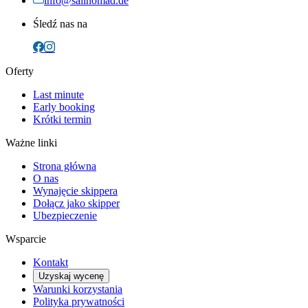
info@sailnomad.de
Śledź nas na
Oferty
Last minute
Early booking
Krótki termin
Ważne linki
Strona główna
O nas
Wynajęcie skippera
Dołącz jako skipper
Ubezpieczenie
Wsparcie
Kontakt
Uzyskaj wycenę
Warunki korzystania
Polityka prywatności