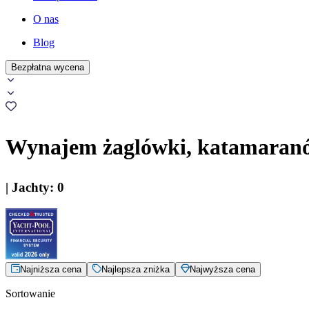
O nas
Blog
Bezpłatna wycena
Wynajem żaglówki, katamaranó
|
Jachty
:
0
Najniższa cena
Najlepsza zniżka
Najwyższa cena
Sortowanie