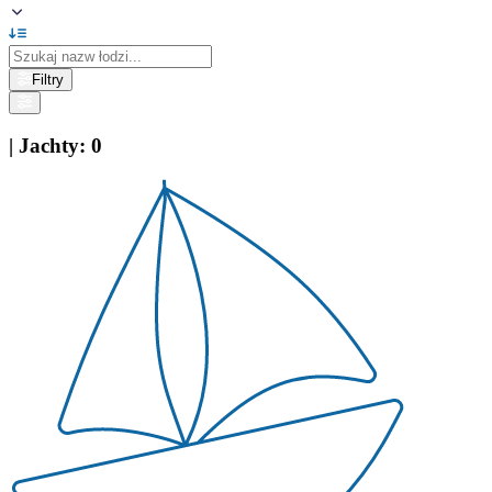
Filtry
|
Jachty
:
0