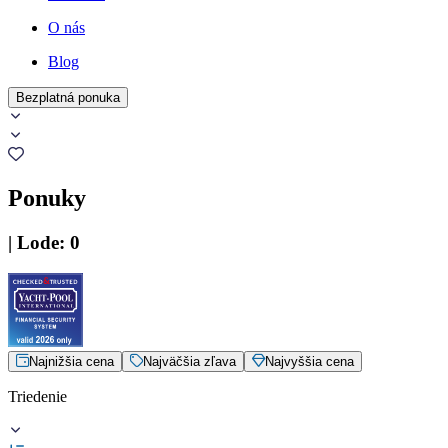
O nás
Blog
Bezplatná ponuka
Ponuky
|
Lode
:
0
Najnižšia cena
Najväčšia zľava
Najvyššia cena
Triedenie