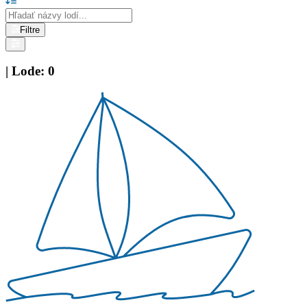
Filtre
|
Lode
:
0