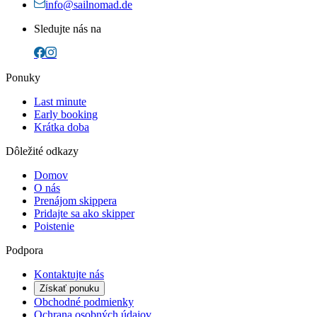
info@sailnomad.de
Sledujte nás na
Ponuky
Last minute
Early booking
Krátka doba
Dôležité odkazy
Domov
O nás
Prenájom skippera
Pridajte sa ako skipper
Poistenie
Podpora
Kontaktujte nás
Získať ponuku
Obchodné podmienky
Ochrana osobných údajov