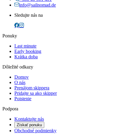
info@sailnomad.de
Sledujte nás na
Ponuky
Last minute
Early booking
Krátka doba
Dôležité odkazy
Domov
O nás
Prenájom skippera
Pridajte sa ako skipper
Poistenie
Podpora
Kontaktujte nás
Získať ponuku
Obchodné podmienky