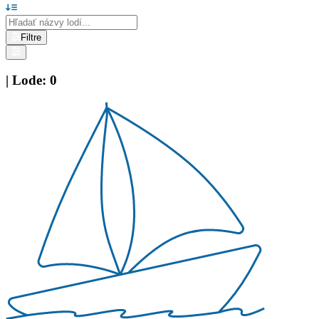
Filtre
|
Lode
:
0