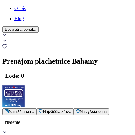
O nás
Blog
Bezplatná ponuka
Prenájom plachetnice Bahamy
|
Lode
:
0
Najnižšia cena
Najväčšia zľava
Najvyššia cena
Triedenie