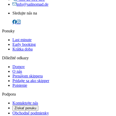
info@sailnomad.de
Sledujte nás na
Ponuky
Last minute
Early booking
Krátka doba
Dôležité odkazy
Domov
O nás
Prenájom skippera
Pridajte sa ako skipper
Poistenie
Podpora
Kontaktujte nás
Získať ponuku
Obchodné podmienky