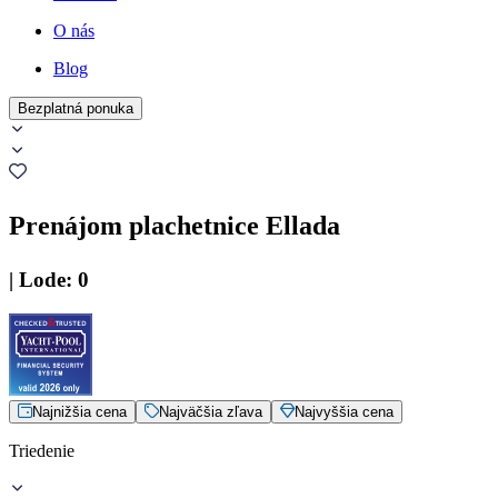
O nás
Blog
Bezplatná ponuka
Prenájom plachetnice Ellada
|
Lode
:
0
Najnižšia cena
Najväčšia zľava
Najvyššia cena
Triedenie