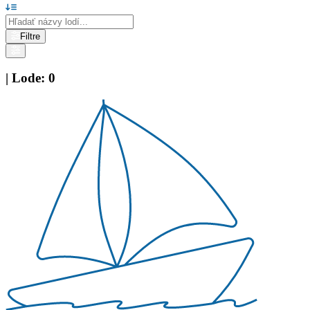
Filtre
|
Lode
:
0