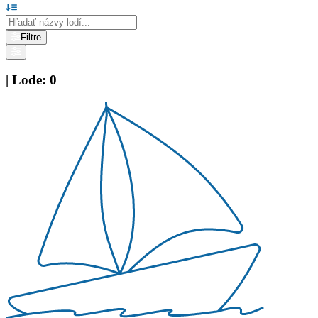
Filtre
|
Lode
:
0