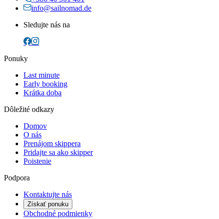
info@sailnomad.de
Sledujte nás na
Ponuky
Last minute
Early booking
Krátka doba
Dôležité odkazy
Domov
O nás
Prenájom skippera
Pridajte sa ako skipper
Poistenie
Podpora
Kontaktujte nás
Získať ponuku
Obchodné podmienky