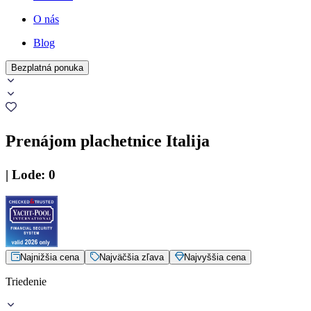
O nás
Blog
Bezplatná ponuka
Prenájom plachetnice Italija
|
Lode
:
0
Najnižšia cena
Najväčšia zľava
Najvyššia cena
Triedenie