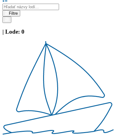
Filtre
|
Lode
:
0