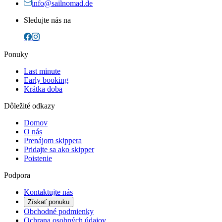
info@sailnomad.de
Sledujte nás na
Ponuky
Last minute
Early booking
Krátka doba
Dôležité odkazy
Domov
O nás
Prenájom skippera
Pridajte sa ako skipper
Poistenie
Podpora
Kontaktujte nás
Získať ponuku
Obchodné podmienky
Ochrana osobných údajov