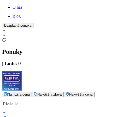
O nás
Blog
Bezplatná ponuka
Ponuky
|
Lode
:
0
Najnižšia cena
Najväčšia zľava
Najvyššia cena
Triedenie