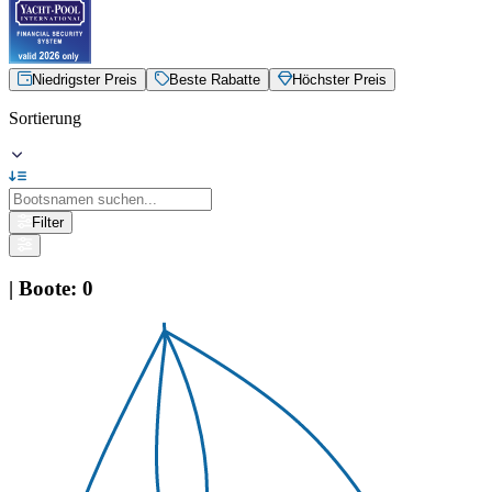
Niedrigster Preis
Beste Rabatte
Höchster Preis
Sortierung
Filter
|
Boote
:
0