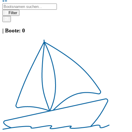
Filter
|
Boote
:
0