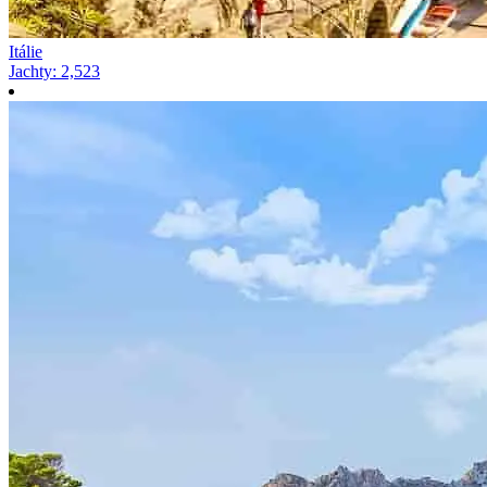
Itálie
Jachty
:
2,523