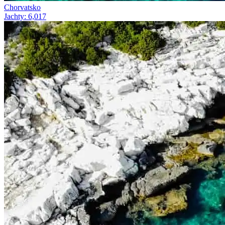
Chorvatsko
Jachty
:
6,017