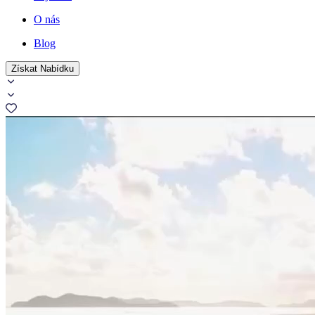
O nás
Blog
Získat Nabídku