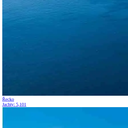
Řecko
Jachty
:
5,101