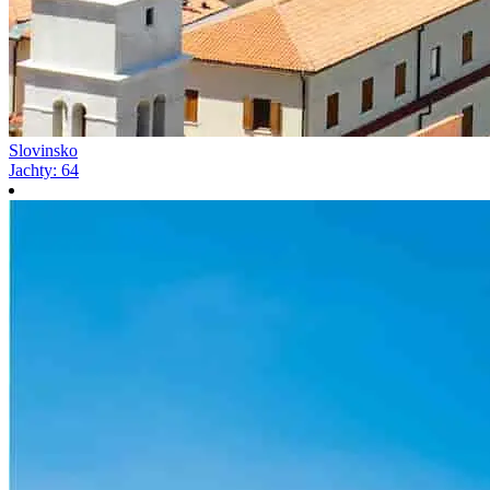
Slovinsko
Jachty
:
64