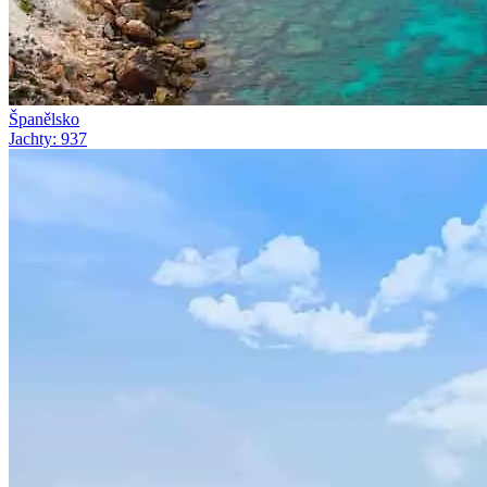
Španělsko
Jachty
:
937