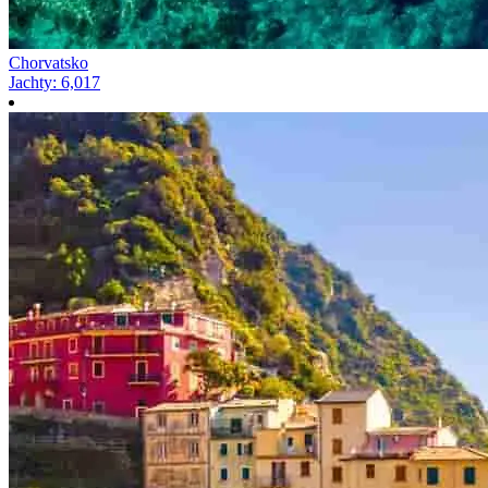
Chorvatsko
Jachty
:
6,017