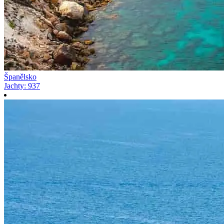
Španělsko
Jachty
:
937