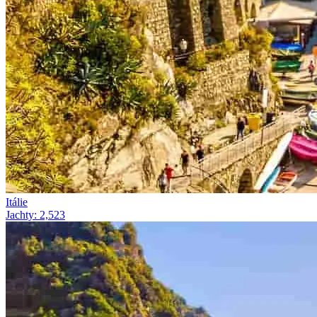
Itálie
Jachty
:
2,523