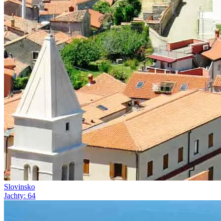
Slovinsko
Jachty
:
64