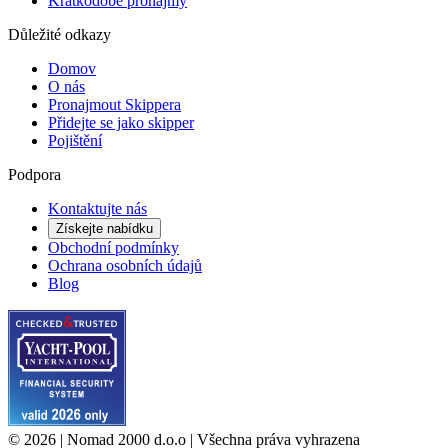
Krátkodobé pronájmy
Důležité odkazy
Domov
O nás
Pronajmout Skippera
Přidejte se jako skipper
Pojištění
Podpora
Kontaktujte nás
Získejte nabídku
Obchodní podmínky
Ochrana osobních údajů
Blog
©
2026
| Nomad 2000 d.o.o |
Všechna práva vyhrazena