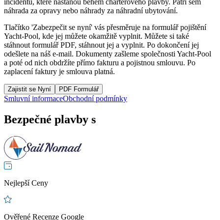
incidentů, které nastanou během charterového plavby. Patří sem
náhrada za opravy nebo náhrady za náhradní ubytování.
Tlačítko 'Zabezpečit se nyní' vás přesměruje na formulář pojištění
Yacht-Pool, kde jej můžete okamžitě vyplnit. Můžete si také
stáhnout formulář PDF, stáhnout jej a vyplnit. Po dokončení jej
odešlete na náš e-mail. Dokumenty zašleme společnosti Yacht-Pool
a poté od nich obdržíte přímo fakturu a pojistnou smlouvu. Po
zaplacení faktury je smlouva platná.
Zajistit se Nyní
PDF Formulář
Smluvní informace
Obchodní podmínky
Bezpečné plavby s
Nejlepší Ceny
Ověřené Recenze Google