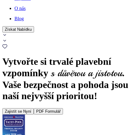
O nás
Blog
Získat Nabídku
Vytvořte si trvalé plavební
s důvěrou a jistotou
vzpomínky
.
Vaše bezpečnost a pohoda jsou
naší nejvyšší prioritou!
Zajistit se Nyní
PDF Formulář