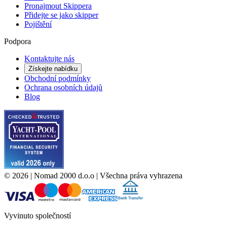
Pronajmout Skippera
Přidejte se jako skipper
Pojištění
Podpora
Kontaktujte nás
Získejte nabídku
Obchodní podmínky
Ochrana osobních údajů
Blog
©
2026
| Nomad 2000 d.o.o |
Všechna práva vyhrazena
Vyvinuto společností